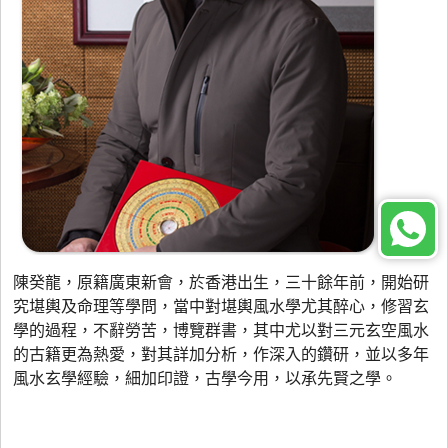
陳癸龍，原籍廣東新會，於香港出生，三十餘年前，開始研
究堪輿及命理等學問，當中對堪輿風水學尤其醉心，修習玄
學的過程，不辭勞苦，博覽群書，其中尤以對三元玄空風水
的古籍更為熱愛，對其詳加分析，作深入的鑽研，並以多年
風水玄學經驗，細加印證，古學今用，以承先賢之學。