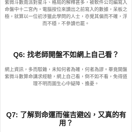
紫微斗數南派對星斗、格局的解釋甚多，被軟件公司編寫入
命盤中十二宮內，電腦按位來讀出之前寫入的數據，呆板之
極，就算以一位初涉獵此學問的人士，亦覺其偏而不確，浮
而不穩，不參讀也罷。
Q6: 找老師開盤不如網上自己看？
網上資訊，多而駁雜，未知何者為確，何者為謬。畢竟開盤
紫微斗數算命講求經驗，網上自己看，倒不如不看，免得道
理不明而圖生心中疑障、擔憂。
Q7: 了解到命運而催吉避凶，又真的有
用？