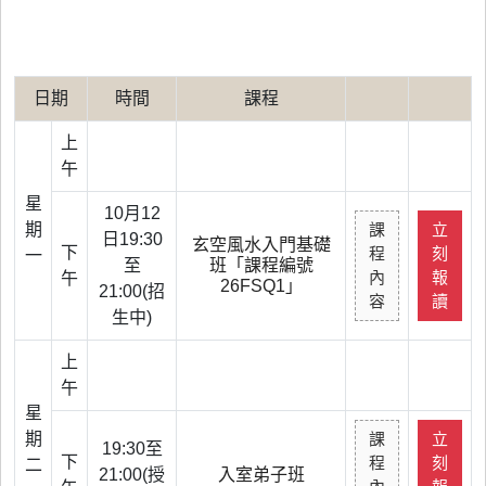
日期
時間
課程
上
午
星
10月12
期
課
立
日19:30
玄空風水入門基礎
下
程
刻
一
至
班「課程編號
內
報
午
26FSQ1」
21:00(招
容
讀
生中)
上
午
星
期
課
立
19:30至
下
程
刻
二
21:00(授
入室弟子班