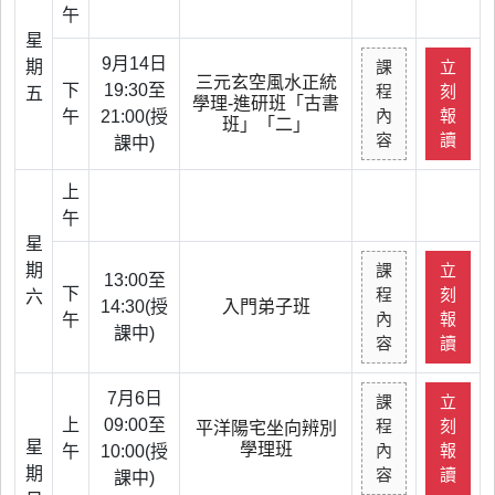
午
星
9月14日
期
課
立
三元玄空風水正統
下
19:30至
程
刻
五
學理-進研班「古書
內
報
午
21:00(授
班」「二」
容
讀
課中)
上
午
星
期
課
立
13:00至
下
程
刻
六
14:30(授
入門弟子班
內
報
午
課中)
容
讀
7月6日
課
立
上
09:00至
程
刻
平洋陽宅坐向辨別
星
學理班
內
報
午
10:00(授
期
容
讀
課中)