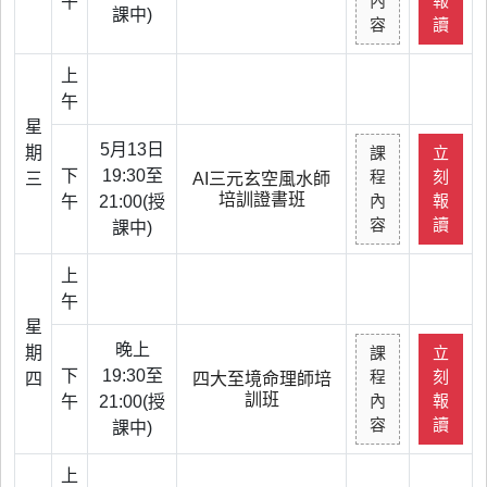
內
報
午
課中)
容
讀
上
午
星
5月13日
期
課
立
下
19:30至
程
刻
三
AI三元玄空風水師
培訓證書班
內
報
午
21:00(授
容
讀
課中)
上
午
星
晚上
期
課
立
下
19:30至
程
刻
四
四大至境命理師培
訓班
內
報
午
21:00(授
容
讀
課中)
上