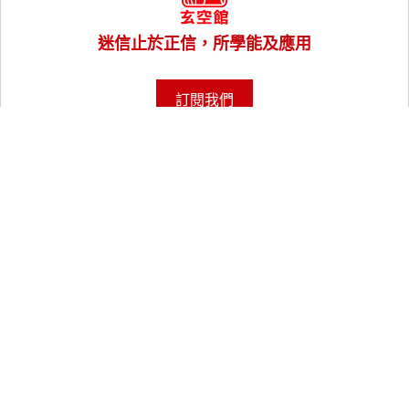
迷信止於正信，所學能及應用
訂閱我們
Follow Us
關於老師
實體課程
線上課程
風水樓王
風水命理服務
講座與工作坊
玄學知識指南
聯絡我們