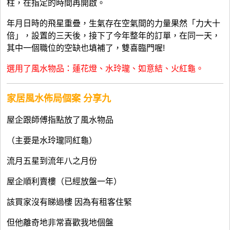
柱，在指定的時間再開啟。
年月日時的飛星重疊，生氣存在空氣間的力量果然「力大十
倍」，設置的三天後，接下了今年整年的訂單，在同一天，
其中一個職位的空缺也填補了，雙喜臨門喔!
選用了風水物品：蓮花燈、水玲瓏、如意結、火紅龜。
家居風水佈局個案 分享九
屋企跟師傅指點放了風水物品
（主要是水玲瓏同紅龜）
流月五星到流年八之月份
屋企順利賣樓（已經放盤一年）
該買家沒有睇過樓 因為有租客住緊
但他離奇地非常喜歡我地個盤