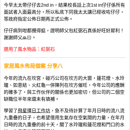
今早太太帶仔仔去2nd in，結果校長話上次1st in仔仔係所有
面試者入面最高分，所以私底下同我太太講已經收咗仔仔，
等政府指定公佈日期再正式公佈。
仔仔病到咁都攪得掂，證明師父包紅弼石真係好旺好犀利！
謝謝師父🙏🏻。
選用了風水物品：紅弼石
家居風水佈局個案 分享
八
今年的流九在坎宮，碰巧公司在坎方的大窗，蓮花燈、水玲
瓏、如意結、火紅龜一併陳列在坎方催旺，今年公司的應酬
的確多了，與工作伙伴的關係也更加密切，但公司的二個空
缺職位半年來還未有填補。
學習了
飛星擇日工作坊
，急不及待計算了年月日時的流八流
九重疊的日子，也希望借用生氣存在空氣間的力量，在年月
日時的流九重疊的前十天，關了水玲瓏和蓮花燈和門口的水