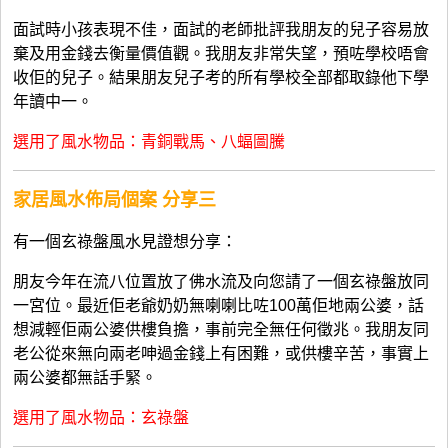
面試時小孩表現不佳，面試的老師批評我朋友的兒子容易放
棄及用金錢去衡量價值觀。我朋友非常失望，預咗學校唔會
收佢的兒子。結果朋友兒子考的所有學校全部都取錄他下學
年讀中一。
選用了風水物品：青銅戰馬、八蝠圖騰
家居風水佈局個案 分享三
有一個玄祿盤風水見證想分享：
朋友今年在流八位置放了佛水流及向您請了一個玄祿盤放同
一宮位。最近佢老爺奶奶無喇喇比咗100萬佢地兩公婆，話
想減輕佢兩公婆供樓負擔，事前完全無任何徵兆。我朋友同
老公從來無向兩老呻過金錢上有困難，或供樓辛苦，事實上
兩公婆都無話手緊。
選用了風水物品：玄祿盤