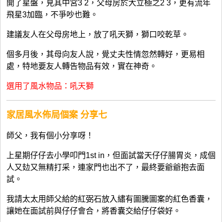
開了星盤，見其中宮3 2，父母房於大立極之2 3，更有流年
飛星3加臨，不爭吵也難。
建議友人在父母房地上，放了吼天獅，獅口咬乾草。
個多月後，其母向友人說，覺丈夫性情忽然轉好，更易相
處，特地要友人轉告物品有效，實在神奇。
選用了風水物品：吼天獅
家居風水佈局個案 分享
七
師父，我有個小分享呀！
上星期仔仔去小學叩門1st in，但面試當天仔仔腸胃炎，成個
人又攰又無精打采，連家門也出不了，最終要爺爺抱去面
試。
我請太太用師父給的紅弼石放入繡有圖騰圖案的紅色香囊，
讓她在面試前與仔仔會合，將香囊交給仔仔袋好。