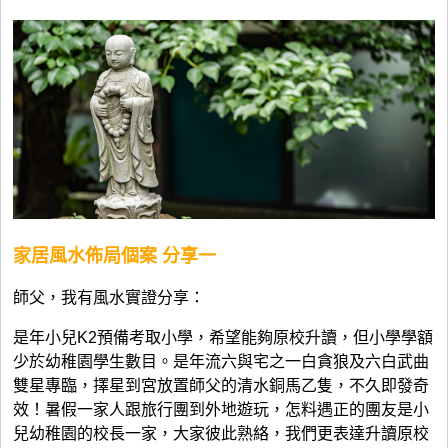
家居風水佈局
個案 分享一
師父，我有風水實證分享：
是年小兒K2預備考取小學，希望能夠原校升讀，但小學學額
少於幼稚園學生數目。是年流六與宅之一白貪狼及六白武曲
雙星專臨，擇星到宮放置師父的清水銅馬乙隻，不久即發奇
效！暑假一家人跟旅行團到外地遊玩，怎料遇正的團友是小
兒幼稚園的校長一家，大家彼此熟絡，我們更表達升讀原校