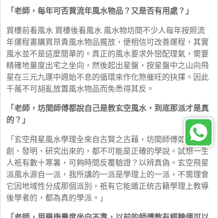
「老師，每年可否買流年風水物品？又是否有用處？」
買樓前看風水 買樓後看風水 風水物坊間不少人每年按照流
年運程書購買昂貴風水物品擺放，便相信可改善運程，其實
風水並不是這麼簡單的。真正的風水要求外巒配理氣，需要
精確地量度出宅之坐向，然後起出星盤，按星盤中之山向飛
星在三元九運中週始不息的循環來作化煞催旺的抉擇。因此
千萬不可胡亂放置風水物品而免悉得其反。
「老師，坊間師傅都說自己是教玄空風水，到底那派才是真
的？」
「玄空飛星風水學理全來自古賢之古藉，坊間師傅如有自
創、發明、研究出來的，都不可能是正確的學說。試想一生
人祇有數十寒暑，可夠時間反覆驗證？以辨真偽。玄空飛星
派風水源自一派，我所講的一派是學理上的一派，不需理會
它因地域性分成那個派別，祇有它能遁正统古籍學理上教導
後學者的，都為真的學派。」
「老師，用羅庚量度坐向不準，以前的師傅教有經驗便可以