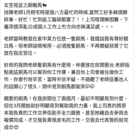
玄空見証之銅戰馬🐎
找陳老師1月相宅時是我八方最忙的時候,當然工好多麻煩鎖
碎事，好忙！忙到返工腦袋都塞了！！上司唔理解困難，下
屬添煩添亂😌成個人工作上冇方向亦無滿足感。。。
老師當時教我在家中某方位放一隻銅馬，我還說我有尊好靚
白馬，但老師說唔啱用，必須放隻銅馬，不再猶疑就買了它
放在指定宮位。
好奇的我問老師隻銅馬有什麼用，仲要放在房間窗台,老師指
點我這銅馬可以幫到你工作運，兼且你上司會搶住做你工
作，你會冇咁辛苦，當時半信半疑，不過聽了老師這番氹人
的話開心了很久，間中見到銅馬都偷笑🤭🤭
親愛的銅馬！在我房間住了兩個月，最初不明顯見到什麼，
但在3月開始就好明顯見到幫助我的力量，我上司真的將原
本我負責的工作交畀佢助手全力跟進，甚至她親自去參與去
報價完成，才交我負責很皮毛的工作，交我去代表簽約就完
成😍😍