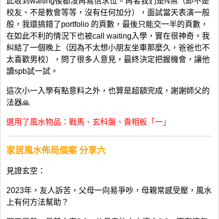
此收到waiting後都沒再寫信求位。再者我們是N無（即不是
校友、不是教會等等，沒有任何加分），面試當天表演一般
般，我還搞錯了portfolio 的頁數，最後只能交一半的頁數，
在如此不利的情況下也被call waiting入學，實在很神奇。我
糾結了一個晚上（因為不太想小朋友坐車那麼久，爸爸也不
太喜歡男校），問了很多人意見，最終決定把握機會，讓他
讀spb試一試。
這次小一入學有點意料之外，也算是超額完成，謝謝師父的
法器🙏
選用了風水物品：戰馬、玄科盤、貴相板「一」
家居風水佈局個案 分享六
見證玄空：
2023年，友人訴苦，父母一向易爭吵，母親常感受壓，風水
上有何方法幫助？