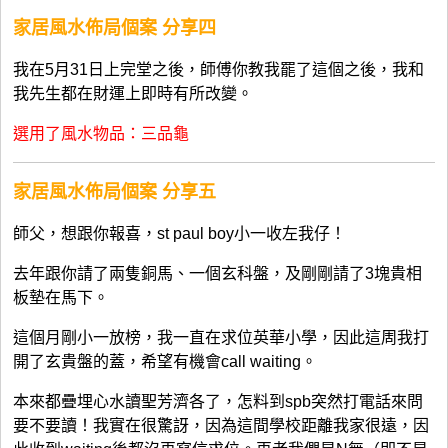
家居風水佈局個案 分享
四
我在5月31日上完堂之後，師傅你教我罷了這個之後，我和
我先生都在財運上即時有所改變。
選用了風水物品：三品龜
家居風水佈局個案 分享五
師父，想跟你報喜，st paul boy小一收左我仔！
去年跟你請了兩隻銅馬、一個玄科盤，及剛剛請了3塊貴相
板墊在馬下。
這個月剛小一放榜，我一直在求位英華小學，因此這周我打
開了玄貴盤的蓋，希望有機會call waiting。
本來都疊埋心水讀聖芳濟各了，怎料到spb突然打電話來問
要不要讀！我實在很驚訝，因為這間學校距離我家很遠，因