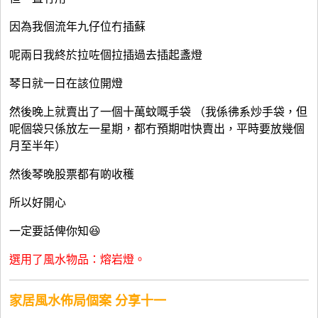
因為我個流年九仔位冇插蘇
呢兩日我終於拉咗個拉插過去插起盞燈
琴日就一日在該位開燈
然後晚上就賣出了一個十萬蚊嘅手袋 （我係彿系炒手袋，但
呢個袋只係放左一星期，都冇預期咁快賣出，平時要放幾個
月至半年）
然後琴晚股票都有啲收穫
所以好開心
一定要話俾你知😆
選用了風水物品：熔岩燈。
家居風水佈局個案 分享
十一