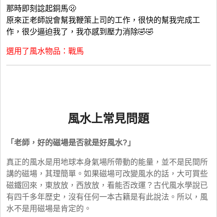
那時即刻諗起銅馬🫢
原來正老師說會幫我鞭策上司的工作，很快的幫我完成工
作，很少逼迫我了，我亦感到壓力消除🤣🤣
選用了風水物品：戰馬
風水上常見問題
「老師，好的磁場是否就是好風水?」
真正的風水是用地球本身氣場所帶動的能量，並不是民間所
講的磁場，其理簡單。如果磁場可改變風水的話，大可買些
磁鐵回來，東放放，西放放，看能否改運？古代風水學說已
有四千多年歴史，沒有任何一本古籍是有此說法。所以，風
水不是用磁場是肯定的。