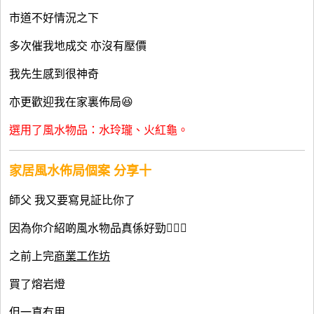
市道不好情況之下
多次催我地成交 亦沒有壓價
我先生感到很神奇
亦更歡迎我在家裏佈局😆
選用了風水物品：水玲瓏、火紅龜。
家居風水佈局個案 分享
十
師父 我又要寫見証比你了
因為你介紹啲風水物品真係好勁👍🏻😬
之前上完
商業工作坊
買了熔岩燈
但一直冇用