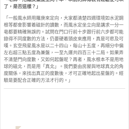
了，是否這樣？」
「一般風水師用羅庚來定向，大家都清楚四週環境如水泥鋼
根等都會影響着磁針的讀數，而風水定坐立向是講求一分一
亳都要精確無誤的。試問在門口行前十步跟行前六步都可能
錄得不同度數的方法，仍要硬着頭皮來應用，真是可悲及可
嘆。玄空飛星風水是以二十四山，每山十五度，再細分中偏
左右超三點五度為兼盤，一至九運共四百三十二局。如果弄
不清楚門向度數，又如何起盤呢？再者，風水根本不是用地
球的磁北，而是用「真北」。我們要由房屋與地球真北的角
度關係，來找出真正的度數後，才可正確地起出星盤的。經
驗是要配合正確的方法才行的。」