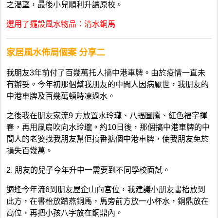
之渴望，最後小兒順利升讀原校。
選用了擺設風水物品：清水銅馬
家居風水佈局個案 分享
二
我朋友3年前付了百幾萬托人搞中港車牌。由於疫情一直未
有辦妥。今年初那個幫我朋友的中間人因病厭世，我朋友的
中港車牌及百幾萬頓時凍過水。
之後我在朋友家流9 方放置水玲瓏、八蝠圖騰、紅色福字揮
春，再用風扇吹向水玲瓏。約10日後，那個搞中港車牌的中
間人的老婆找我朋友幫佢搞番掂個中港車牌，使我朋友免於
損失百幾萬。
2. 朋友的兒子今年升中一需要到不同學校面試。
適逢今年流6到朋友屋企山向宮位，我建議小朋友書枱放到
此方，在書枱放踏燕銅馬，馬旁前方放一小杯水，銅鼎放在
高位，再把小孩八字放在銅鼎內。