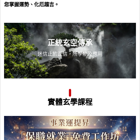
您掌握運勢、化厄趨吉。
正統玄空傳承
迷信止於正信，所學能及應用
實體玄學課程