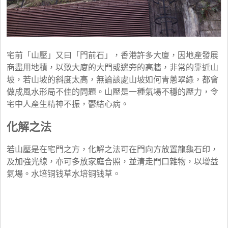
宅前「山壓」又曰「門前石」，香港許多大廈，因地產發展
商盡用地積，以致大廈的大門或邊旁的高牆，非常的靠近山
坡，若山坡的斜度太高，無論該處山坡如何青蔥翠綠，都會
做成風水形局不佳的問題。山壓是一種氣場不穩的壓力，令
宅中人產生精神不振，鬱結心病。
化解之法
若山壓是在宅門之方，化解之法可在門向方放置龍龜石印，
及加強光線，亦可多放家庭合照，並清走門口雜物，以增益
氣場。水培铜钱草水培铜钱草。