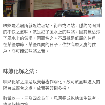
味煞是若居所就近垃圾站、街市或油站，隱約間聞到
的不快之氣味，就是犯了風水上的味煞，因其氣沾污
了風水上的氣場，因而名之。不單祇是低層的住戶，
在某些季節，某些風向的日子，住於高層大廈的住
戶，亦可能受味煞之苦。
味煞化解之法 :
味煞化解之法是以
芙蓉樹
作淨化。故可於氣味進入的
陽台或窗台之處，放置芙蓉樹多棵。
數量以一、三及四盆為佳，見凋零或乾枯無生氣者，
務必趕快更換。