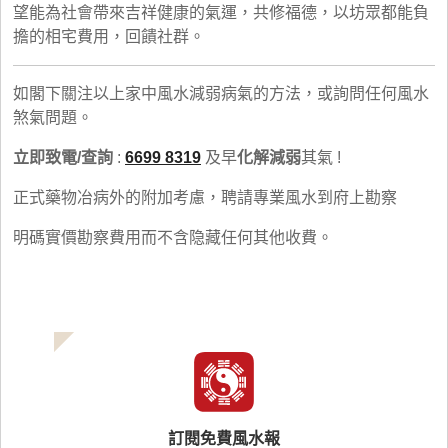
望能為社會帶來吉祥健康的氣運，共修福德，以坊眾都能負
擔的相宅費用，回饋社群。
如閣下關注以上家中風水減弱病氣的方法，或詢問任何風水
煞氣問題。
立即致電/查詢
:
6699 8319
及早
化解減弱
其氣 !
正式藥物冶病外的附加考慮，聘請專業風水到府上勘察
明碼實價勘察費用而不含隐藏任何其他收費。
訂閱免費風水報