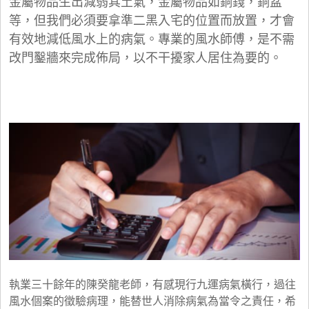
金屬物品生出減弱其土氣，金屬物品如銅錢，銅盆
等，但我們必須要拿準二黑入宅的位置而放置，才會
有效地減低風水上的病氣。專業的風水師傅，是不需
改門鑿牆來完成佈局，以不干擾家人居住為要的。
執業三十餘年的陳癸龍老師，有感現行九運病氣橫行，過往
風水個案的徵驗病理，能替世人消除病氣為當令之責任，希