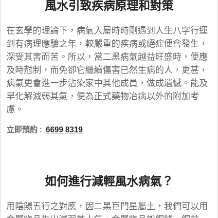
風水引致疾病原理和對策
在玄學的理論下，病氣入屋時時剛遇到人生八字行運
到有病理應驗之年，較嚴重的疾病或絕症便會發生，
深受其害而苦。所以，當二黑病氣越益旺盛時，便應
及時尅制，而免卻它繼續傷害已然生病的人，更甚，
病氣更會進一步沾染家中其他成員，做成遺憾。能及
早化解減弱其氣，便為正式藥物冶病以外的附加考
慮。
立即預約 :
6699 8319
如何進行減輕風水病氣？
用陰陽五行之對應，因二黑巨門星屬土，我們可以用