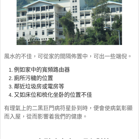
風水的不佳，可從家的間隔佈置中，可出一些端倪。
例如家中的寬頻路由器
廁所污穢的位置
鄰近
垃圾房
或電房等
又如床位和梳化坐卧的位置不佳
有理氣上的二黑巨門病符星卦到時，便會使病氣彰顯
而入屋，從而影響着我們的健康。